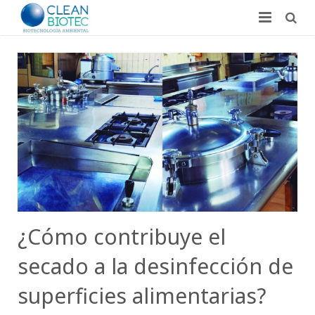
Inicio
Quiénes somos
Investigación
Laboratorio
Blog
Contacto
¿Cómo contribuye el
Español
secado a la desinfección de
superficies alimentarias?