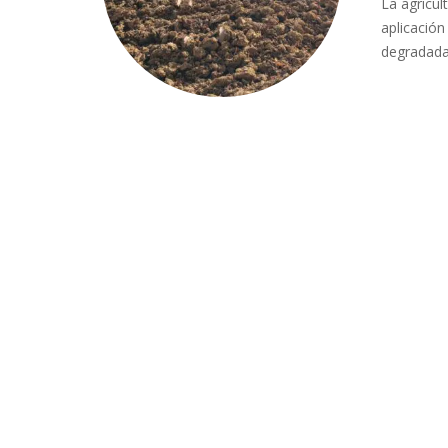
La agricul
aplicación
degradad