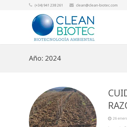
(+34) 941 238 261
clean@clean-biotec.com
Año:
2024
CUI
RAZ
26 ener